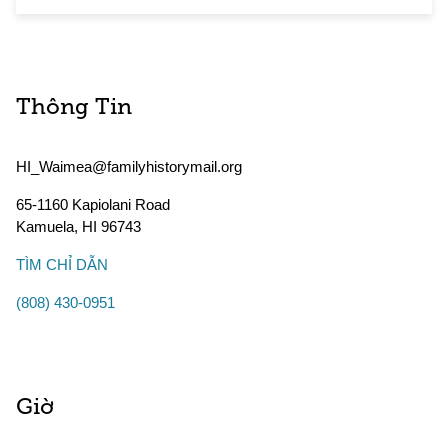
Thông Tin
HI_Waimea@familyhistorymail.org
65-1160 Kapiolani Road
Kamuela
,
HI
96743
TÌM CHỈ DẪN
(808) 430-0951
Giờ