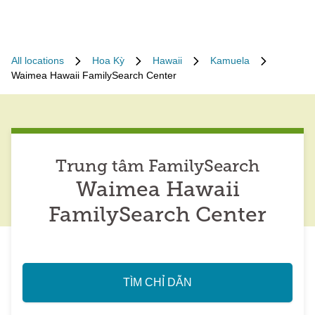
All locations
Hoa Kỳ
Hawaii
Kamuela
Waimea Hawaii FamilySearch Center
Trung tâm FamilySearch
Waimea Hawaii
FamilySearch Center
TÌM CHỈ DẪN