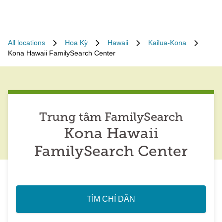
All locations
Hoa Kỳ
Hawaii
Kailua-Kona
Kona Hawaii FamilySearch Center
Trung tâm FamilySearch
Kona Hawaii
FamilySearch Center
TÌM CHỈ DẪN