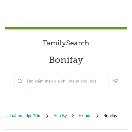
FamilySearch
Bonifay
Geoloca
Tất cả mọi địa điểm
Hoa Kỳ
Florida
Bonifay