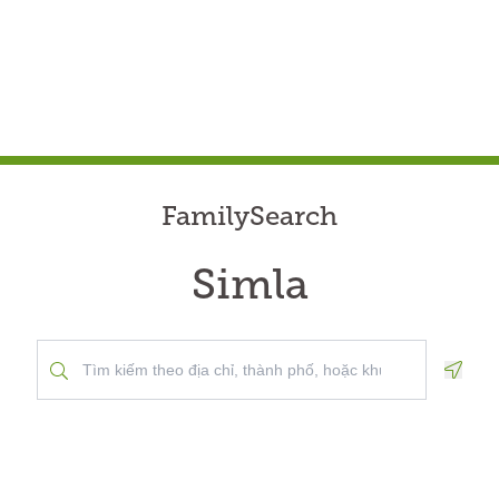
FamilySearch
Simla
Geolo