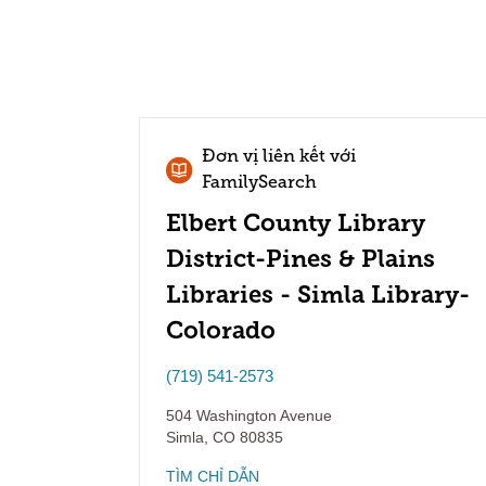
Đơn vị liên kết với
FamilySearch
Elbert County Library
District-Pines & Plains
Libraries - Simla Library-
Colorado
(719) 541-2573
504 Washington Avenue
Simla
,
CO
80835
TÌM CHỈ DẪN