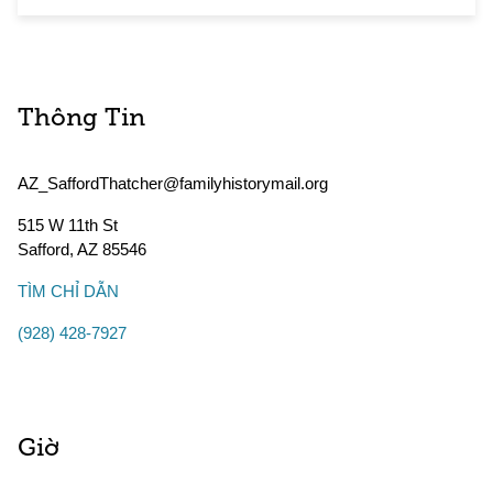
Thông Tin
AZ_SaffordThatcher@familyhistorymail.org
515 W 11th St
Safford
,
AZ
85546
TÌM CHỈ DẪN
(928) 428-7927
Giờ