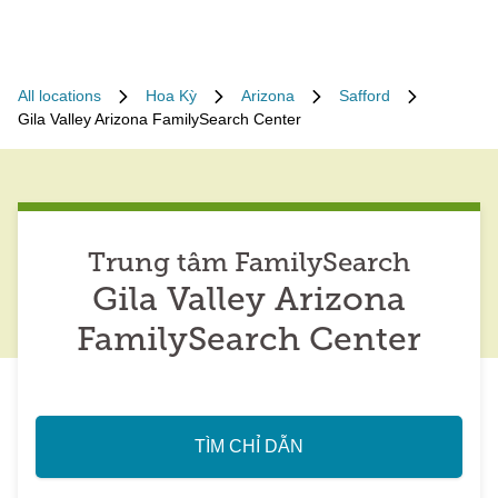
All locations
Hoa Kỳ
Arizona
Safford
Gila Valley Arizona FamilySearch Center
Trung tâm FamilySearch
Gila Valley Arizona
FamilySearch Center
TÌM CHỈ DẪN