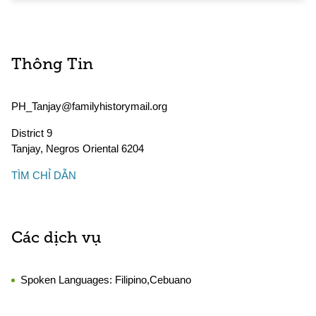
Thông Tin
PH_Tanjay@familyhistorymail.org
District 9
Tanjay
,
Negros Oriental
6204
TÌM CHỈ DẪN
Các dịch vụ
Spoken Languages:
Filipino,Cebuano