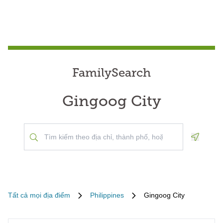
FamilySearch
Gingoog City
Geoloca
Tất cả mọi địa điểm
Philippines
Gingoog City