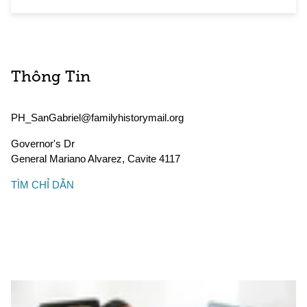
Thông Tin
PH_SanGabriel@familyhistorymail.org
Governor's Dr
General Mariano Alvarez
,
Cavite
4117
TÌM CHỈ DẪN