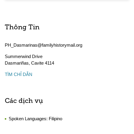
Thông Tin
PH_Dasmarinas@familyhistorymail.org
Summerwind Drive
Dasmariñas
,
Cavite
4114
TÌM CHỈ DẪN
Các dịch vụ
Spoken Languages:
Filipino