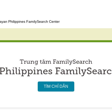
ayan Philippines FamilySearch Center
Trung tâm FamilySearch
Philippines FamilySear
TÌM CHỈ DẪN