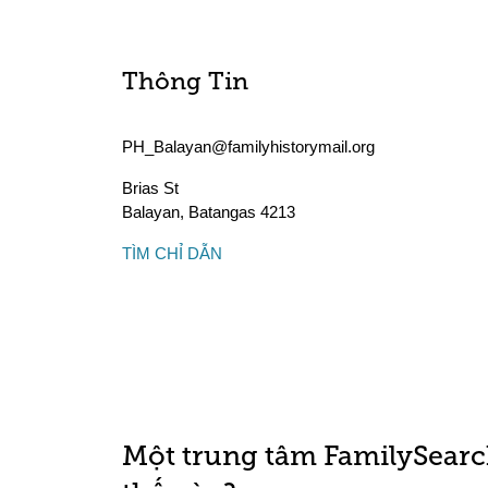
Thông Tin
PH_Balayan@familyhistorymail.org
Brias St
Balayan
,
Batangas
4213
TÌM CHỈ DẪN
Một trung tâm FamilySearc