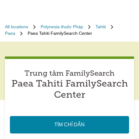
All locations
Polynesia thuộc Pháp
Tahiti
Paea
Paea Tahiti FamilySearch Center
Trung tâm FamilySearch
Paea Tahiti FamilySearch
Center
TÌM CHỈ DẪN