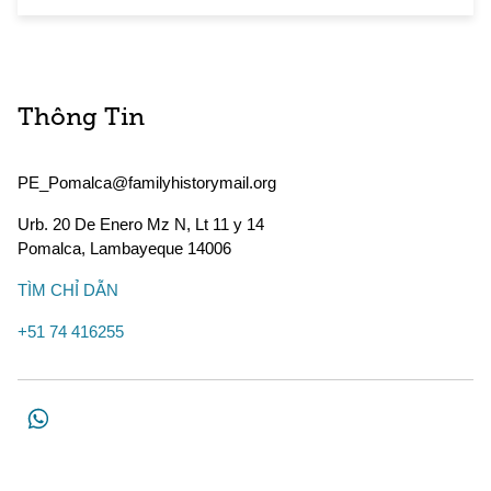
Thông Tin
PE_Pomalca@familyhistorymail.org
Urb. 20 De Enero Mz N, Lt 11 y 14
Pomalca
,
Lambayeque
14006
TÌM CHỈ DẪN
+51 74 416255