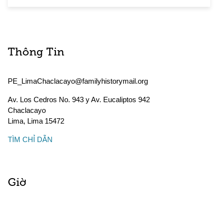
Thông Tin
PE_LimaChaclacayo@familyhistorymail.org
Av. Los Cedros No. 943 y Av. Eucaliptos 942
Chaclacayo
Lima
,
Lima
15472
TÌM CHỈ DẪN
Giờ