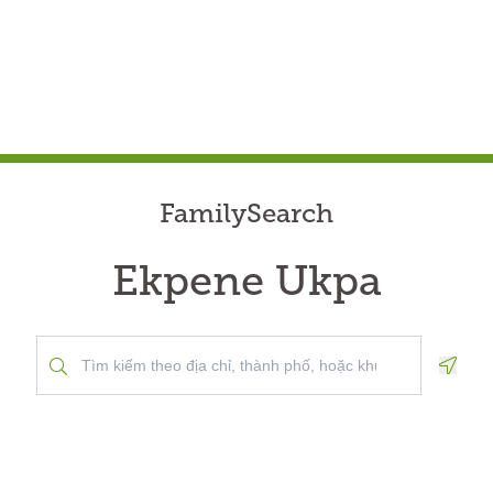
FamilySearch
Ekpene Ukpa
Geolo