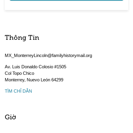
Thông Tin
MX_MonterreyLincoln@familyhistorymail.org
Av. Luis Donaldo Colosio #1505
Col Topo Chico
Monterrey
,
Nuevo León
64299
TÌM CHỈ DẪN
Giờ