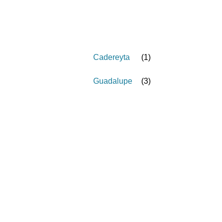
Cadereyta
(
1
)
Guadalupe
(
3
)