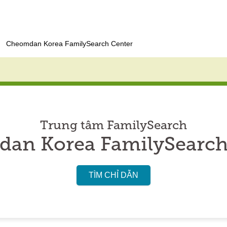
Cheomdan Korea FamilySearch Center
Trung tâm FamilySearch
an Korea FamilySearch
TÌM CHỈ DẪN