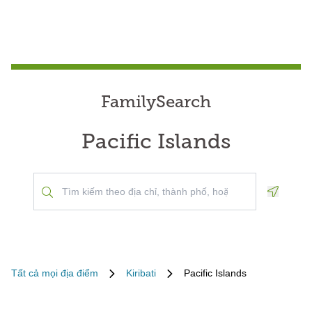
FamilySearch
Pacific Islands
Geoloca
Tất cả mọi địa điểm
Kiribati
Pacific Islands