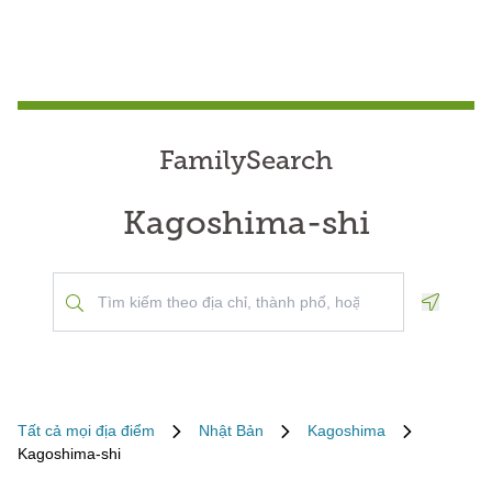
FamilySearch
Kagoshima-shi
Geoloca
Tất cả mọi địa điểm
Nhật Bản
Kagoshima
Kagoshima-shi