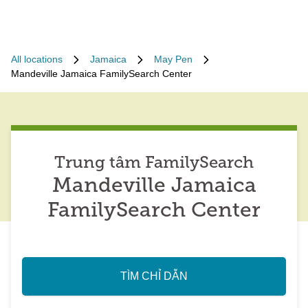
All locations
Jamaica
May Pen
Mandeville Jamaica FamilySearch Center
Trung tâm FamilySearch
Mandeville Jamaica
FamilySearch Center
TÌM CHỈ DẪN