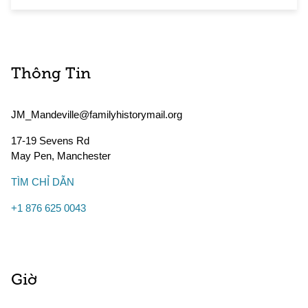
Thông Tin
JM_Mandeville@familyhistorymail.org
17-19 Sevens Rd
May Pen
,
Manchester
TÌM CHỈ DẪN
+1 876 625 0043
Giờ