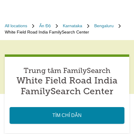
All locations
Ấn Độ
Karnataka
Bengaluru
White Field Road India FamilySearch Center
Trung tâm FamilySearch
White Field Road India
FamilySearch Center
TÌM CHỈ DẪN