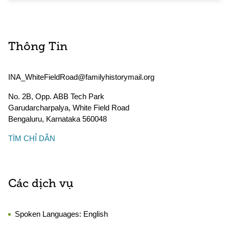
Thông Tin
INA_WhiteFieldRoad@familyhistorymail.org
No. 2B, Opp. ABB Tech Park
Garudarcharpalya, White Field Road
Bengaluru
,
Karnataka
560048
TÌM CHỈ DẪN
Các dịch vụ
Spoken Languages:
English