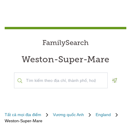
FamilySearch
Weston-Super-Mare
Geoloca
Tất cả mọi địa điểm
Vương quốc Anh
England
Weston-Super-Mare