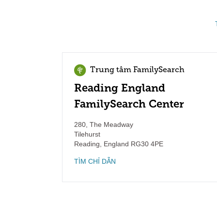
Trung tâm FamilySearch
Reading England
FamilySearch Center
280, The Meadway
Tilehurst
Reading
,
England
RG30 4PE
TÌM CHỈ DẪN