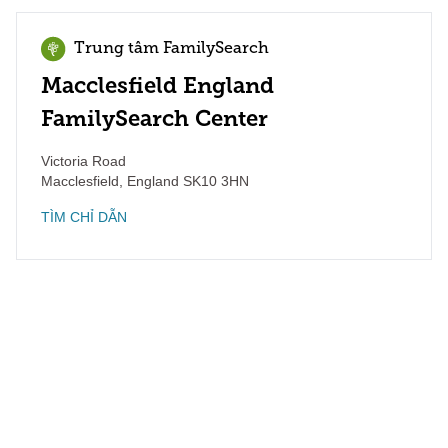
Trung tâm FamilySearch
Macclesfield England
FamilySearch Center
Victoria Road
Macclesfield
,
England
SK10 3HN
TÌM CHỈ DẪN