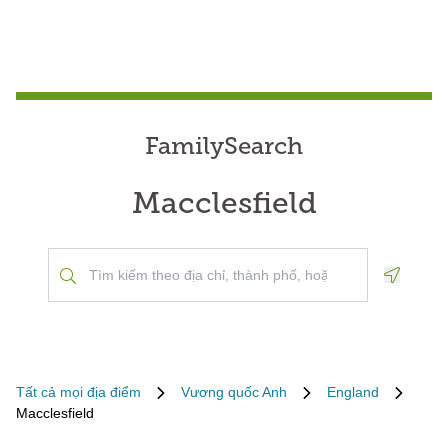
FamilySearch
Macclesfield
Geoloca
Tất cả mọi địa điểm
Vương quốc Anh
England
Macclesfield