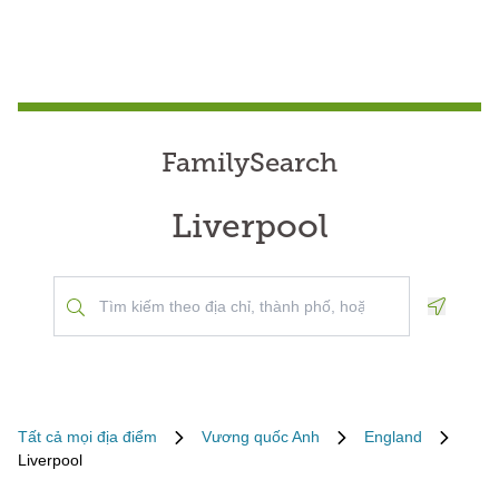
FamilySearch
Liverpool
Geoloca
Tất cả mọi địa điểm
Vương quốc Anh
England
Liverpool