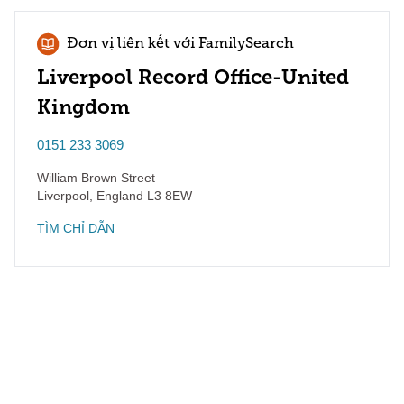
Đơn vị liên kết với FamilySearch
Liverpool Record Office-United
Kingdom
0151 233 3069
William Brown Street
Liverpool
,
England
L3 8EW
TÌM CHỈ DẪN