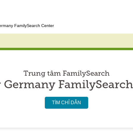
ermany FamilySearch Center
Trung tâm FamilySearch
r Germany FamilySearch
TÌM CHỈ DẪN