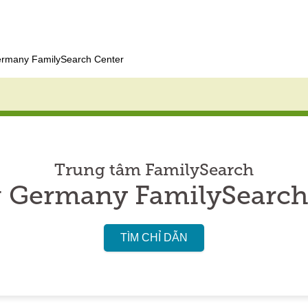
rmany FamilySearch Center
Trung tâm FamilySearch
 Germany FamilySearch
TÌM CHỈ DẪN