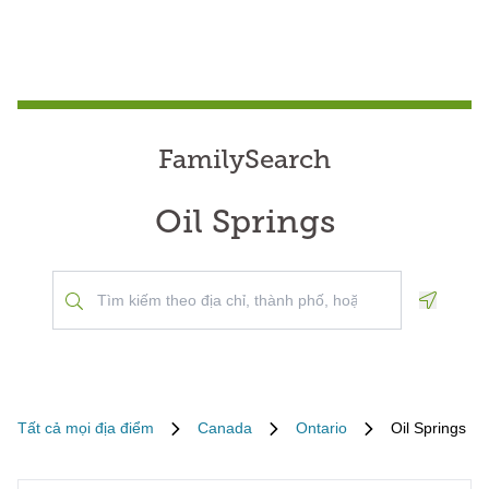
FamilySearch
Oil Springs
Geoloca
Tất cả mọi địa điểm
Canada
Ontario
Oil Springs