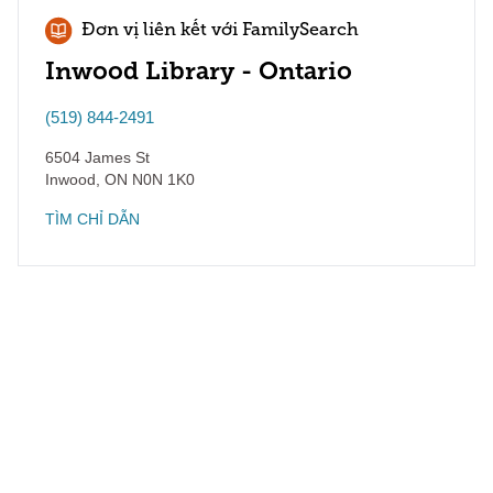
Đơn vị liên kết với FamilySearch
Inwood Library - Ontario
(519) 844-2491
6504 James St
Inwood
,
ON
N0N 1K0
TÌM CHỈ DẪN