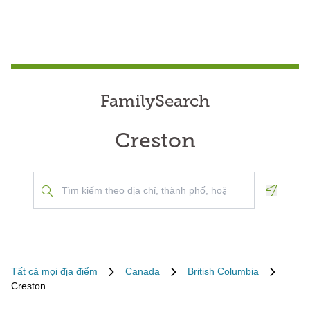
FamilySearch
Creston
Geoloca
Tất cả mọi địa điểm
Canada
British Columbia
Creston