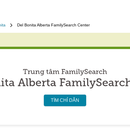
ita
Del Bonita Alberta FamilySearch Center
Trung tâm FamilySearch
ita Alberta FamilySearc
TÌM CHỈ DẪN