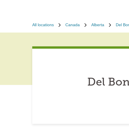
All locations
Canada
Alberta
Del Bon
Del Bon