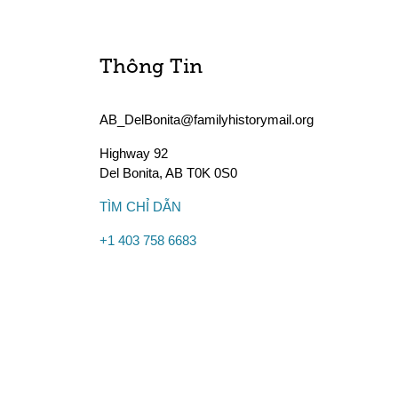
Thông Tin
AB_DelBonita@familyhistorymail.org
Highway 92
Del Bonita
,
AB
T0K 0S0
TÌM CHỈ DẪN
+1 403 758 6683