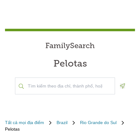
FamilySearch
Pelotas
Geoloca
Tất cả mọi địa điểm
Brazil
Rio Grande do Sul
Pelotas