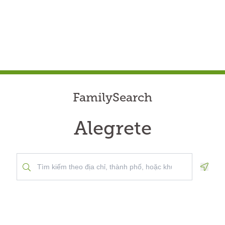
FamilySearch
Alegrete
Geolo