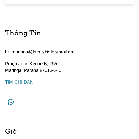
Thông Tin
br_maringa@familyhistorymail.org
Praça John Kennedy, 155
Maringá
,
Parana
87013-240
TÌM CHỈ DẪN
Giờ