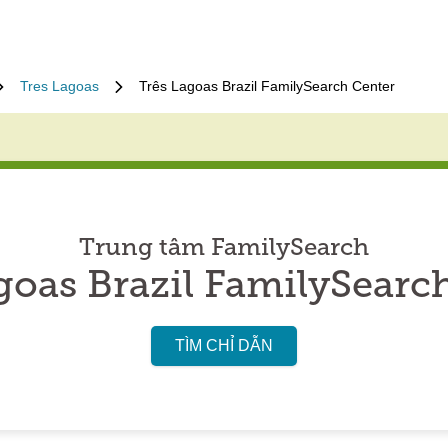
Tres Lagoas
Três Lagoas Brazil FamilySearch Center
Trung tâm FamilySearch
goas Brazil FamilySearc
TÌM CHỈ DẪN