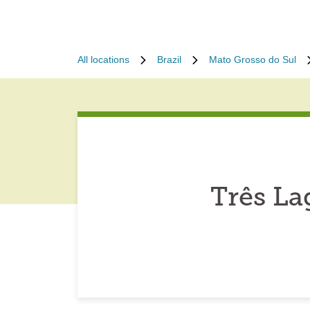
All locations
Brazil
Mato Grosso do Sul
Três La