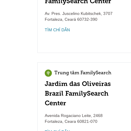
FamilySearch Center
Av. Pres. Juscelino Kubitschek, 3707
Fortaleza
,
Ceará
60732-390
TÌM CHỈ DẪN
Trung tâm FamilySearch
Jardim das Oliveiras
Brazil FamilySearch
Center
Avenida Rogaciano Leite, 2468
Fortaleza
,
Ceara
60821-070