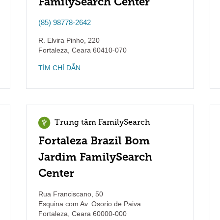
FamilySearch Center
(85) 98778-2642
R. Elvira Pinho, 220
Fortaleza
,
Ceara
60410-070
TÌM CHỈ DẪN
Trung tâm FamilySearch
Fortaleza Brazil Bom
Jardim FamilySearch
Center
Rua Franciscano, 50
Esquina com Av. Osorio de Paiva
Fortaleza
,
Ceara
60000-000