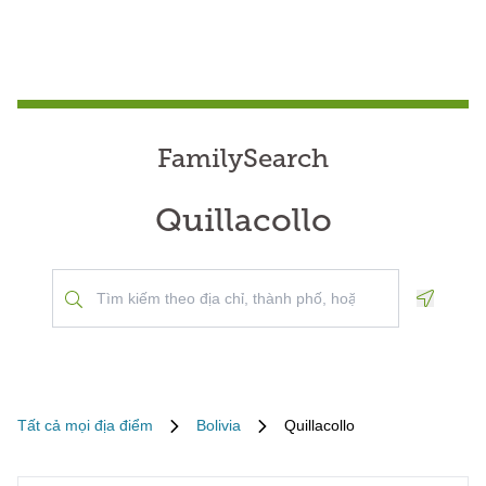
FamilySearch
Quillacollo
Geoloca
Tất cả mọi địa điểm
Bolivia
Quillacollo