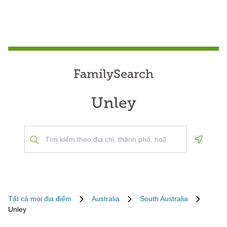
FamilySearch
Unley
Geoloca
Tất cả mọi địa điểm
Australia
South Australia
Unley