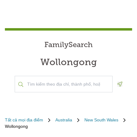
FamilySearch
Wollongong
Geoloca
Tất cả mọi địa điểm
Australia
New South Wales
Wollongong