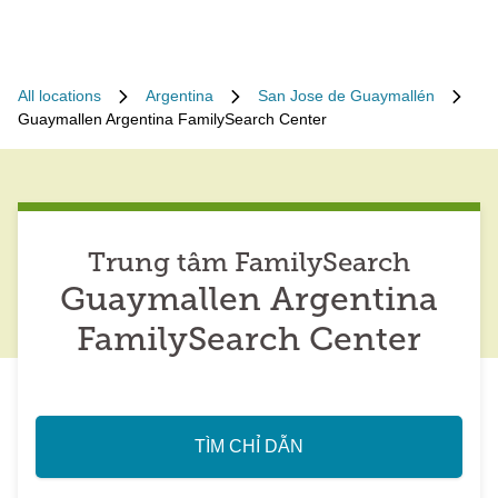
All locations
Argentina
San Jose de Guaymallén
Guaymallen Argentina FamilySearch Center
Trung tâm FamilySearch
Guaymallen Argentina
FamilySearch Center
TÌM CHỈ DẪN