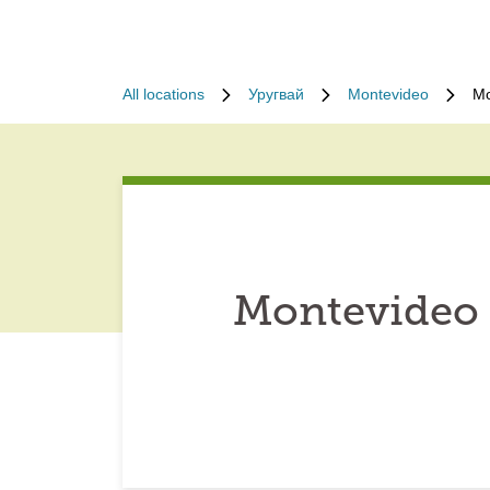
All locations
Уругвай
Montevideo
Mo
Montevideo 