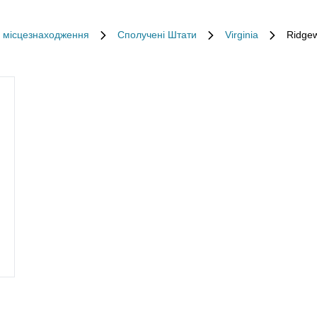
і місцезнаходження
Сполучені Штати
Virginia
Ridge