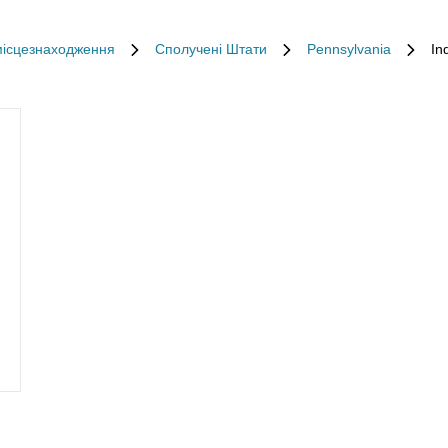
місцезнаходження
Сполучені Штати
Pennsylvania
In