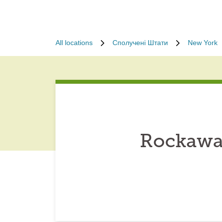
All locations
Сполучені Штати
New York
Rockawa