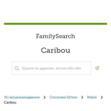
FamilySearch
Caribou
Geoloca
Усі місцезнаходження
Сполучені Штати
Maine
Caribou