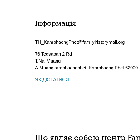
Інформація
TH_KamphaengPhet@familyhistorymail.org
76 Tedsaban 2 Rd
T.Nai Muang
A.Muangkamphaengphet
,
Kamphaeng Phet
62000
ЯК ДІСТАТИСЯ
Що являє собою центр Fam