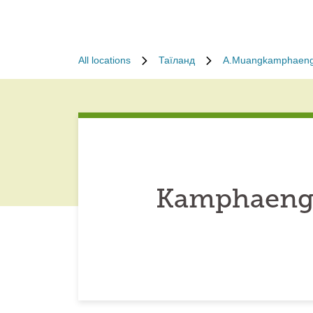
All locations
Таїланд
A.Muangkamphaeng
Kamphaeng 