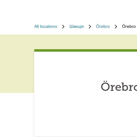
All locations
Швеція
Örebro
Örebro
Örebr