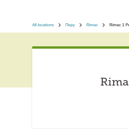
All locations
Перу
Rimac
Rimac 1 P
Rima