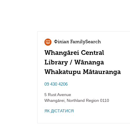
Філіал FamilySearch
Whangārei Central
Library / Wānanga
Whakatupu Mātauranga
09 430 4206
5 Rust Avenue
Whangārei
,
Northland Region
0110
ЯК ДІСТАТИСЯ