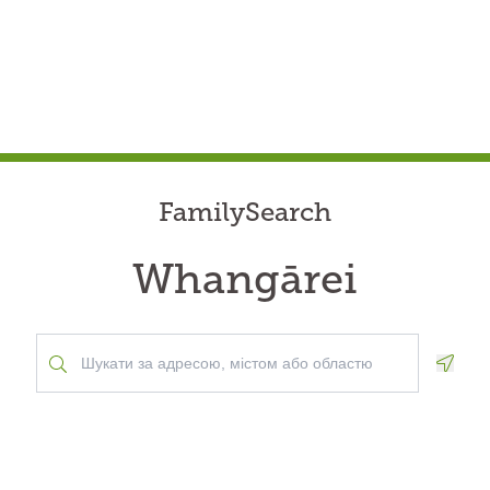
FamilySearch
Whangārei
Geolo