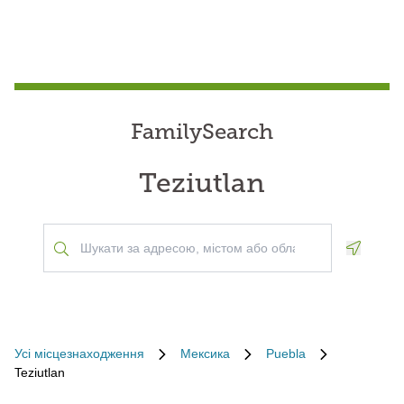
FamilySearch
Teziutlan
Geoloca
Усі місцезнаходження
Мексика
Puebla
Teziutlan